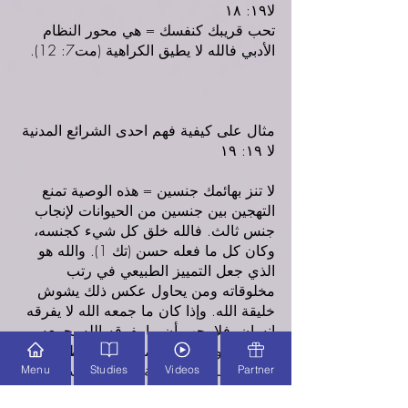
لا١٩: ١٨
تحب قريبك كنفسك = هي محور النظام 
الأدبي فالله لا يطيق الكراهية (مت7: 12).
مثال على كيفية فهم احدى الشرائع المدنية 
لا ١٩: ١٩
لا تنز بهائمك جنسين = هذه الوصية تمنع 
التهجين بين جنسين من الحيوانات لإنجاب 
جنس ثالث. فالله خلق كل شيء كجنسه، 
وكان كل ما فعله حسن (تك 1). والله هو 
الذي جعل التمييز الطبيعي في رتب 
مخلوقاته ومن يحاول عكس ذلك يشوش 
خليقة الله. وإذا كان ما جمعه الله لا يفرقه 
إنسان، فلا يجب أن ما يفرقه الله يجمعه 
الإنسان. وقد يكون المنع حتى لا يظن 
الإنسان أنه يخلق خلقة جديدة أو يعدل من 
Menu
Studies
Videos
Partner
خليقة الله. والطبيعة أظهرت أن مثل هذه 