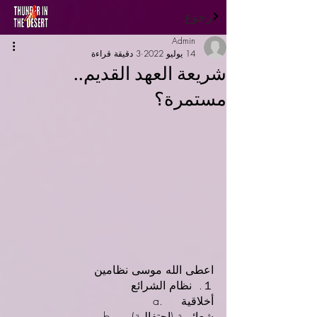
رجوع
Admin
14 يوليو 2022
3 دقيقة قراءة
شريعة العهد القديم..
مستمرة؟
اعطى الله موسى نظامين
１.  نظام الشرائع
a. 	أخلاقية
b.	شعائرية (احتفالية)