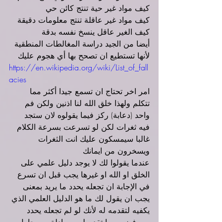
كيف مواد غير حية تنتج كائن حي
كيف مواد غير عاقلة تنتج معلومات دقيقة
كيف الغير عاقل ينسخ نفسه بدقة
أيضا من الجيد دراسة المغالطات المنطقية 
لأنها تستطيع ان تصحح بها أي هجوم عليك
https://en.wikipedia.org/wiki/List_of_fall
acies
امر اخر تحتاج ان تسمع جيدا أكثر مما 
تتكلم ولهذا خلق الله لنا اذنين ولكن فم 
واحد (دعابة) ركز فيما يقولوه لان ستجد 
فيه ثغرات لكن لو تسرعت بسرعة الكلام 
غالبا سيمسكون عليك انت الثغرات 
ويسخرون من ايمانك
عندما يقولوا لك لا يوجد دليل علمي على 
الخلق او الله او غيرها يجب قبل ان تسرع 
في الإجابة ان تجعله يحدد ما يريد بمعنى 
يجب ان يقول لك ما هو الدليل العلمي الذي 
يكفيه لتقدمه له لأنك لو لم تجعله يحدد 