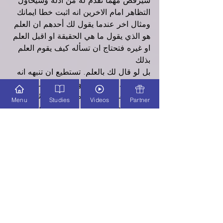
سيرفض مهما تقدم له من ادلة وسيحاول 
التظاهر امام الاخرين انه اثبت خطا ايمانك
ومثال اخر عندما يقول لك أحدهم ان العلم 
هو الذي يقول ما هي الحقيقة او اقبل العلم 
او غيره فتحتاج ان تسأله كيف يقوم العلم 
بذلك
بل لو قال لك بالعلم. تستطيع ان تنبهه انه 
استخدم دليل دائري فهو اثبت ان العلم 
يثبت الحقائق بان العلم يثبت الحقائق
Menu
Studies
Videos
Partner
تعاملك مع الأستاذ غير مع الطلبة فمع 
الأستاذ يفضل النقاش الجانبي أفضل بكثير 
من محاولة تخطيؤه او احراجه امام الطلبة 
لان هذه ستنتهي بكارثة. الا في حالة لو فيها 
انكار ايمان مثل المسيحي يرفع يده او 
غيرها من هذه المواقف.
أيضا لا تنعزل فتكون منبوذ بل حاول ان 
تكون محب للكل ولكن اختار أصحاب 
اخلاقهم ومبادئهم تناسبك لتكونوا أقوياء في 
المواقف