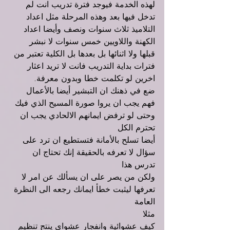
لهذه الخدمة فيوجد فترة تدريب انت لم 
تدخل فيها بعد وهذه المرحلة مثل اعداد 
التلاميذ ثلاث سنوات ونصف وأيضا اعداد 
الكهنة واللاويين خمس سنوات لا نبشر 
قبلها ولا اثنائها بل بعدها بل الكلية تعتبر من 
فترات بداية التدريب فانت لا تريد اعثار 
اخرين لو تكلمت خطا وبدون معرفة.
ضع في ذهنك ان التبشير أيضا بالأعمال 
فهم يجب ان يروا صورة المسيح الذي فيك 
وحتى لو ترفض ايمانهم الالحادي يجب ان 
تحترم الكل
أيضا تسلح بالأمانة فتستطيع ان ترد على 
سؤال لا تعرفه بالحقيقة إنك تحتاج ان 
تدرس هذا
ولكن من يصر على ان يسألك عن امر لا 
تعرفها ليثبت خطأ ايمانك رجعه الى النظرة 
العامة
مثلا
كيف عشوائية وانفجار عشواي ينتج تنظيم