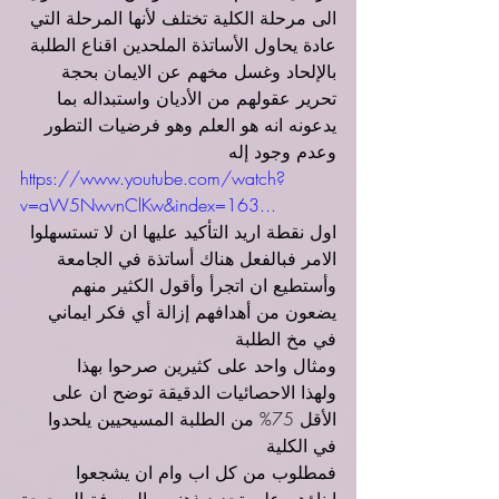
الى مرحلة الكلية تختلف لأنها المرحلة التي 
عادة يحاول الأساتذة الملحدين اقناع الطلبة 
بالإلحاد وغسل مخهم عن الايمان بحجة 
تحرير عقولهم من الأديان واستبداله بما 
يدعونه انه هو العلم وهو فرضيات التطور 
وعدم وجود إله
https://www.youtube.com/watch?
v=aW5NwvnClKw&index=163
...
اول نقطة اريد التأكيد عليها ان لا تستسهلوا 
الامر فبالفعل هناك أساتذة في الجامعة 
وأستطيع ان اتجرأ وأقول الكثير منهم 
يضعون من أهدافهم إزالة أي فكر ايماني 
في مخ الطلبة
ومثال واحد على كثيرين صرحوا بهذا
ولهذا الاحصائيات الدقيقة توضح ان على 
الأقل 75% من الطلبة المسيحيين يلحدوا 
في الكلية
فمطلوب من كل اب وام ان يشجعوا 