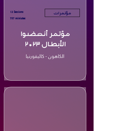
12 Sessions
مؤتمرات
757 miniutes
مؤتمر أنهضوا
الأبطال ٢٠٢٣
الكاهون - كاليفورنيا