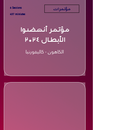
6 Sessions
مؤتمرات
437 miniutes
مؤتمر أنهضوا
الأبطال ٢٠٢٤
الكاهون - كاليفورنيا