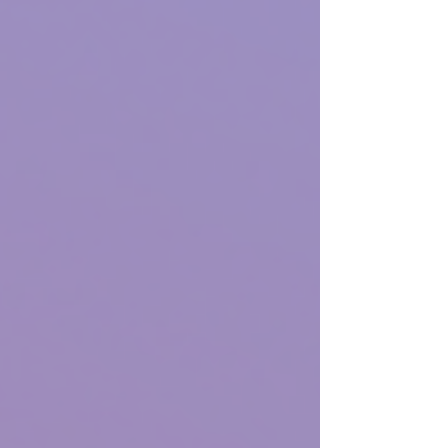
جلطه دمويه انتقلت إلى رئتي )وقد ازرق وجهي
وجسدي ونقلت