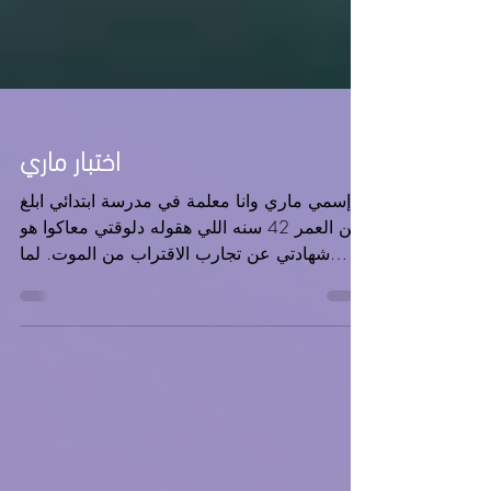
اختبار ماري
إسمي ماري وانا معلمة في مدرسة ابتدائي ابلغ
من العمر 42 سنه اللي هقوله دلوقتي معاكوا هو
شهادتي عن تجارب الاقتراب من الموت. لما
السيد المسيح وراني الحقيقه المروعه عن الصلاة
لقد رايت حرفيا كيف يمكن لصلاة واحده ان تدمر
معاقل الشيطان ولماذا يعمل العدو بلا كلل لمنعنا
من الصلاة .. بداء هذا في 20 مارس 2024
عندما مت سريريا لمده 33 دقيقه و 27 ثانيه في
المستشفى بدا اليوم مثل اي يوم ثم شعرت
بضغط رئوي وكنت وقتها اعاني من انسداد رئوي (