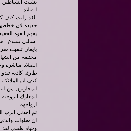
تشتت الشياطين 
الصلاه
 لقد رايت كيف ك
جديده لان خططهم
يفهم القوه الحقي
 سألني يسوع : هل
بايمان تسبب ضررا
مختلفه من الشياط
الصلاه مباشره و
طارئه كاذبه تبدو
كيف ان الملائكه 
المحاربون من النو
المعارك الروحيه 
ارواحهم 
ثم اخذني الرب ال
ان صلوات والدتي 
وحياه طفلي لقد 