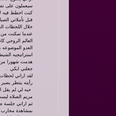
سيعملون على تضخ
كنت اخطط فيه لاد
قبل تأملاتي الصبا
خلال اللحظات الح
عندما تمكنت من 
العدو الموضوعه 
استراتيجيه الشيط
هدمت شهورا من ا
جعلني ابكي ..
لقد اراني لحظات 
رأيته ينتظر بصبر
 حبه لي لم يقل ا
مريم الصلاه ليست
ثم اراني جلسة ص
بمشاهدة محارب ما