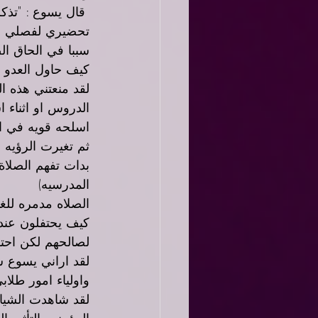
 قال يسوع : "تذ
تحضيري لفصلي ال
سببا في الحاق ال
كيف حاول العدو ا
لقد منعتني هذه ا
الدروس او اثناء 
اسلحه قويه في ال
ثم تغيرت الرؤيه 
بدات تفهم الصلاة.
المدرسيه) 
الصلاه مدمره للغ
كيف يحتفلون عندم
لصالحهم لكن احتف
لقد اراني يسوع ش
واولياء امور طلاب
لقد شاهدت الشياط
المؤمنين التأثير 