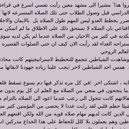
كروا هذا" مشيرا الى مشهد معين رأيت نفسي اسرع في قراءة ص
دراسي قبل وصول الطلاب حتى تلك الصلاه المتسرعه لانها ك
ضرر بخطط العدو ليس المهم طول الصلاه بل  بالايمان والاخلا
قناعي بان الصلاه لا تستحق ذلك على الاطلاق ما لم اتمكن م
لكذبه في كثير من الاحيان من الصلاه عندما لم يكن لديه سوى
استراحه الغداء لقد رأيت الان كيف ان حتى الصلوات القصيره 
عالم الروحي
وشاهدت الشياطين تتجمع للتخطيط لاستراتيجيتهم كانت محادث
 همس احد الشياطين لاخر (يجب علينا زياده جهودنا لابقائها من
ايه ، اشتكى اخر: (في كل مره تذكر فيها دم يسوع تسقط قلع
ا ينجحون في منعي من الصلاه مع العلم ان كل يوم بدون صلا
الاتهم كانت تتحول الى رعب عندما اعود الى الصلاه بالتزام م
يئا حطم قلبي لقد رايت عددا لا يحصى من المؤمنين كثير منه
ي الذين كانت لديهم مهام صلاه قويه من الله ولكن اقنعهم العد
ين وهم يعملون بلا كلل للحفاظ على هذا الخداع مدركين انه
الحقيقي لصلواتهم فان معاقلهم سوف تنهار