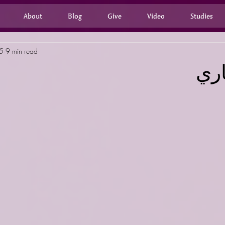
About
Blog
Give
Video
Studies
5
9 min read
اري