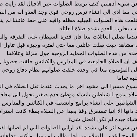
شيء اذهلني كيف ترتبط الصلوات عبر الاجيال لقد رايت صل
 مما ادى الى انشاء ترس روحي قوي وجد العدو انه من ا
خلقت هذه الصلوات الجيليه مظله واقيه على خط عائلتنا لم ي
بب يحارب العدو بشده صلاة العائله 
دما تصلي العائلات معا فان قدرة الشيطان على التفرقه والت
 مشاهد حيث صلت عائلتي معا حتى لفتره وجيزه قبل تناول ال
ه من هذه الصلوات الحمايه الروحيه حول منزلنا وعلاقتنا 
ف ان الصلاه الجامعيه في المدارس والكنائس خلقت حصونا رو
لى المؤمنون معا في وحده خلقت صلواتهم نظام دفاع روحي لا
به تماما 
سوع مشيرا الى مشهد اخر ما يحدث عندما تقل الصلاه في ال
صلاه سمح للشياطين بانشاء موطئ قدم صغير تحول الى معاقل
الشياطين على انشاء برامج وانشطه في الكنائس والمدارس و
ذاتها الا انها تستغرق وقتا بعيدا عن الصلاه ببطء كانت استرات
اشياء جيده لم تكن افضل شيء.
شيء اثر علي بشده لقد اراني الصلوات التي لم اصليها لق
الروح القدس للصلاه من اجل طالب او زميل ولكنني تجاهلته 