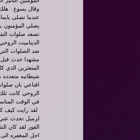
وقال يسوع : هلك 
عندما تصلى بايما
يصلي المؤمنون ب
تصعد صلوات الشكر
الديناميت الروحي
ضد الصلوات التي ت
مشهدا حدث قبل ا
المتعثرين الذي ك
شيطانيه متعدده م
اقناعي بان صلواتي
الروحي كانت تلك
في الوقت المنا
 لقد رايت كيف ك
لزميل تحدث عني 
الفور لقد كان ال
اجل المغفره الى