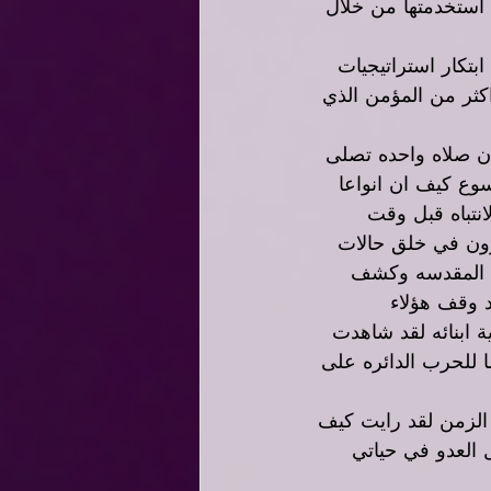
ستخدمتها من خلال 
تكار استراتيجيات 
ثر من المؤمن الذي 
إن صلاه واحده تصلى 
وع كيف ان انواعا 
نتباه قبل وقت 
ون في خلق حالات 
به المقدسه وكشف 
د وقف هؤلاء 
ة ابنائه لقد شاهدت 
 للحرب الدائره على 
 الزمن لقد رايت كيف 
 العدو في حياتي 