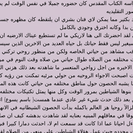
اسه الكتاب المقدس كان حضوره جميلا في نفس الوقت لم يظ
ر التقليديه 
 بكثير مما يمكن لاي فنان بشري ان يلتقطه كان مظهره جسدي
 بدا وكانه اخترق وجودي بالكامل 
ي لقد احضرتك الى هنا لاريكي ما لم تستطيع عيناك الارضيه ان ت
يغير ليس فقط حياتك بل حياه العديد من الاخرين الذين سي
 مشاهد من حياتي الخاصه ولكن من منظور روحي تركني من
ختلفه من الصلاه طوال حياتي من صلاه وقت النوم في مرح
 الاخيره من اجل زواجي المتعسر ما شاهدته بعد ذلك هزني الى
اصبحت الاجواء الروحيه من حولي مرئيه تمكنت من رؤيه كي
 يشبه الحصون حول مناطق مختلفه من حياتي كانت هذه المع
 بنوها الشياطين بمرور الوقت وكل منها يمثل تكتيكات مختلف
 بعد ذلك حدث شيء غير عادي عندما همست{ باسم يسوع} اثنا
زالآ روحيا هز العالم باكمله بدأت الحصون الشيطانيه في الانه
ا في معاقلهم المبنيه بعنايه لقد شاهدت بدهشه كيف ان صل
 احيانا عما اذا كانت قد سمعت ام لا، احدثت دمارا كبيرا في
ت محدده حيث عمل هؤلاء الشياطين على منعي من الصلاه لقد