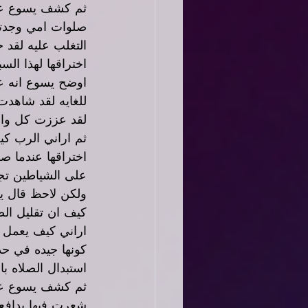
ثم كشف يسوع عن 
صلوات امي وجدتي
التغلب عليه لقد 
اختراقها لهذا الس
اوضح يسوع انه عن
للغايه لقد شاهدت
لقد عززت كل واحد
ثم اراني الرب كي
اختراقها عندما ص
على الشياطين تجن
ولكن لاحظ قال ي
كيف ان تقليل ال
اراني كيف يعمل 
كونها جيده في حد 
استبدال الصلاه ب
ثم كشف يسوع عن 
شعرت فيها بدافع 