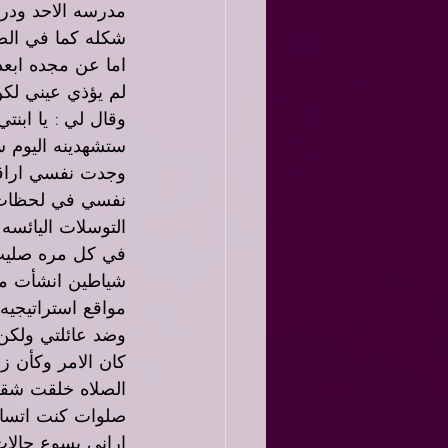
مدرسه الاحد ودر
شكله كما في الصو
اما عن مجده ابعد
لم يؤذي عيني لكن
وقال لي : يا ابنت
ستشهدينه اليوم س
وجدت نفسي اراقب
نفسي في لحظات م
التوسلات اليائسه
في كل مره صليت 
شياطين انشأت ما
مواقع استراتيجيه
وضد عائلتي ولكن
كان الامر وكأن زل
الصلاه خلقت شقوق
صلوات كنت اتساءل
اراني يسوع حالا