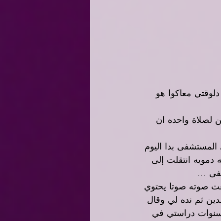
 من العمر 42 سنه اللي هقوله دلوقتي معاكوا هو 
ن لصلاة واحده ان 
ندما مت سريريا لمده 33 دقيقه و 27 ثانيه في المستشفى بدا اليوم 
دمويه انتقلت إلى 
ى ...
ت صوته صوتا يحتوي 
ين ثم نده لي وقال 
 سنوات دراستي في 