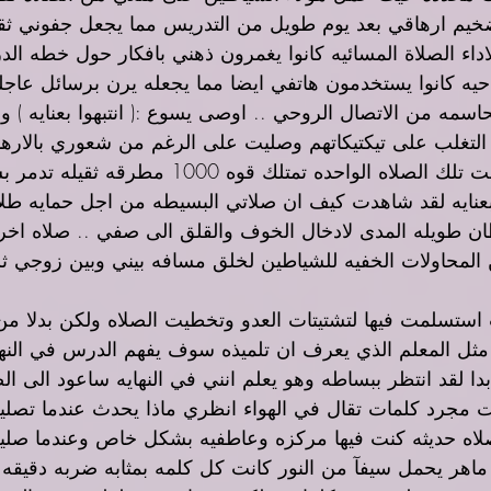
يم ارهاقي بعد يوم طويل من التدريس مما يجعل جفوني ثقي
اء الصلاة المسائيه كانوا يغمرون ذهني بافكار حول خطه الد
حيه كانوا يستخدمون هاتفي ايضا مما يجعله يرن برسائل عاجله م
اسمه من الاتصال الروحي .. اوصى يسوع :( انتبهوا بعنايه ) و
التغلب على تيكتيكاتهم وصليت على الرغم من شعوري بالاره
العالم الروحي كانت تلك الصلاه الواحده تمتلك 
بعنايه لقد شاهدت كيف ان صلاتي البسيطه من اجل حمايه ط
ان طويله المدى لادخال الخوف والقلق الى صفي .. صلاه اخ
لمحاولات الخفيه للشياطين لخلق مسافه بيني وبين زوجي ث
استسلمت فيها لتشتيتات العدو وتخطيت الصلاه ولكن بدلا من 
 مثل المعلم الذي يعرف ان تلميذه سوف يفهم الدرس في النها
بدا لقد انتظر ببساطه وهو يعلم انني في النهايه ساعود الى ال
 مجرد كلمات تقال في الهواء انظري ماذا يحدث عندما تصلين
لاه حديثه كنت فيها مركزه وعاطفيه بشكل خاص وعندما صليت
هر يحمل سيفآ من النور كانت كل كلمه بمثابه ضربه دقيقه 