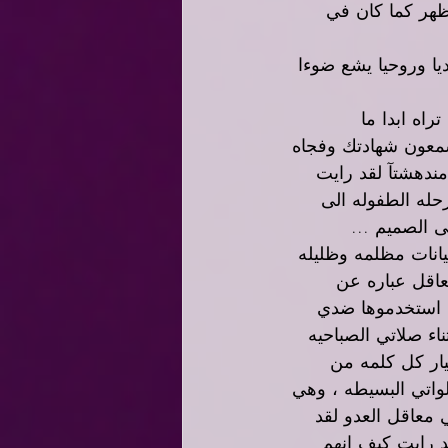
هر كما كان في 
ا وروحيا يشع ضوءا 
راه ابدا ما 
سمعون شهادتك وفجاه 
دهشتآ لقد رايت 
له الطفوله الى 
 الصميم ...
انات مظلمه وظليله 
اقل عباره عن 
ه استخدموها ضدي 
ء صلاتي الصباحيه 
يار كل كلمه من 
واتي البسيطه ، وهي 
 معاقل العدو لقد 
 رايت كيف انهم 