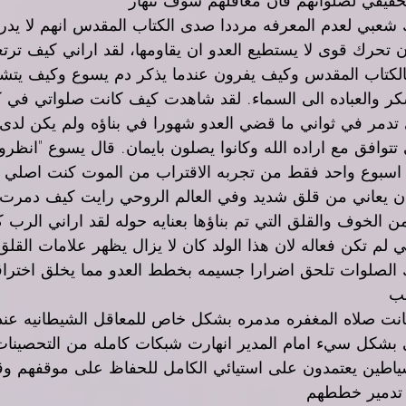
شعبي لعدم المعرفه مرددا صدى الكتاب المقدس انهم لا يدر
ن تحرك قوى لا يستطيع العدو ان يقاومها، لقد اراني كيف ترتع
الكتاب المقدس وكيف يفرون عندما يذكر دم يسوع وكيف يتش
 والعباده الى السماء. لقد شاهدت كيف كانت صلواتي في كث
 تدمر في ثواني ما قضي العدو شهورا في بناؤه ولم يكن لدى 
توافق مع اراده الله وكانوا يصلون بايمان. قال يسوع "انظروا
سبوع واحد فقط من تجربه الاقتراب من الموت كنت اصلي م
ان يعاني من قلق شديد وفي العالم الروحي رايت كيف دمرت 
ن الخوف والقلق التي تم بناؤها بعنايه حوله لقد اراني الرب 
 لم تكن فعاله لان هذا الولد كان لا يزال يظهر علامات القلق
 الصلوات تلحق اضرارا جسيمه بخطط العدو مما يخلق اخترا
سب
انت صلاه المغفره مدمره بشكل خاص للمعاقل الشيطانيه عند
بشكل سيء امام المدير انهارت شبكات كامله من التحصينات
شياطين يعتمدون على استيائي الكامل للحفاظ على موقفهم و
 تدمير خططهم 