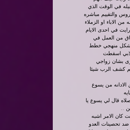
له في الوقت الذي 
روس والتقييم مباشره 
ن الاباء او الزملاء 
رايت في احدى الايام 
اق من العمل في 
قوه 1000 مطرقه ثقيله تدمر بشكل منهجي خطط 
لابي اسقطت 
رى بشان زواجي 
م كشف الرب شيئا 
الادانه من يسوع 
يه
صلاه قال لي يسوع يا 
 ..
 كان الامر اشبه 
ضد تحصينات العدو 