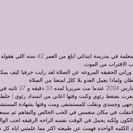
إسمي ماري وانا معلمة في مدرسة ابتدائي ابلغ
 الاقتراب من الموت. 
 وراني الحقيقه المروعه عن الصلاة لقد رايت حرفيا كيف يمك
ن ولماذا يعمل العدو بلا كلل لمنعنا من الصلاة ..
بداء هذا في 20 مارس 2024 ع
عرت بضغط رئوي وكنت وقتها اعاني من انسداد رئوي ( جلطه 
وجهي وجسدي ونقلت للمستشفى ومت وقتها بشهادة المستشف
تقلت في مكان منغمس في الحب الخالص والتفاهم ثم سمع
ون ولكنه يحمل في الوقت نفسه الراحه الرقيقه لحب الوالد
الكلمه الواحده فهمت عن طبيعته اكثر مما علمتني اياه كل