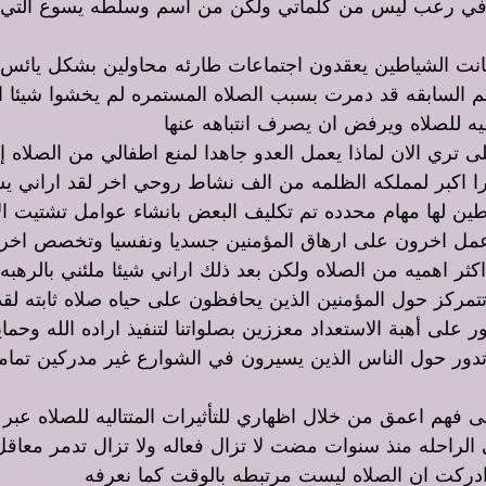
في رعب ليس من كلماتي ولكن من اسم وسلطه يسوع التي ا
انت الشياطين يعقدون اجتماعات طارئه محاولين بشكل يائس اب
 السابقه قد دمرت بسبب الصلاه المستمره لم يخشوا شيئا اك
قيه للصلاه ويرفض ان يصرف انتباهه عنها 
ى تري الان لماذا يعمل العدو جاهدا لمنع اطفالي من الصلاه 
 اكبر لمملكه الظلمه من الف نشاط روحي اخر لقد اراني يس
ين لها مهام محدده تم تكليف البعض بانشاء عوامل تشتيت الا
عمل اخرون على ارهاق المؤمنين جسديا ونفسيا وتخصص اخر
 اكثر اهميه من الصلاه ولكن بعد ذلك اراني شيئا ملئني بالره
تتمركز حول المؤمنين الذين يحافظون على حياه صلاه ثابته لق
ر على أهبة الاستعداد معززين بصلواتنا لتنفيذ اراده الله وحماي
تدور حول الناس الذين يسيرون في الشوارع غير مدركين تماما
ى فهم اعمق من خلال اظهاري للتأثيرات المتتاليه للصلاه عبر
الراحله منذ سنوات مضت لا تزال فعاله ولا تزال تدمر معاقل
ادركت ان الصلاه ليست مرتبطه بالوقت كما نعرفه